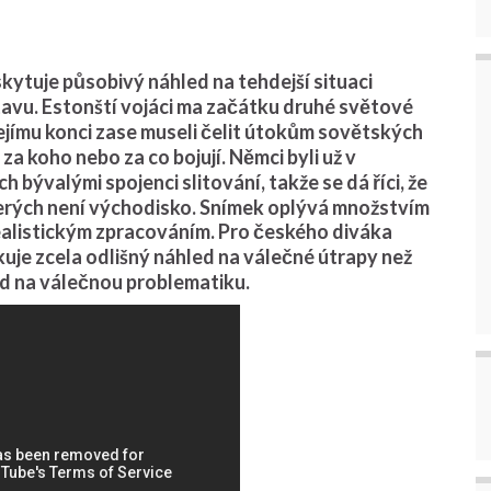
ytuje působivý náhled na tehdejší situaci
tavu. Estonští vojáci ma začátku druhé světové
jejímu konci zase museli čelit útokům sovětských
za koho nebo za co bojují. Němci byli už v
h bývalými spojenci slitování, takže se dá říci, že
kterých není východisko. Snímek oplývá množstvím
ealistickým zpracováním. Pro českého diváka
kuje zcela odlišný náhled na válečné útrapy než
ed na válečnou problematiku.