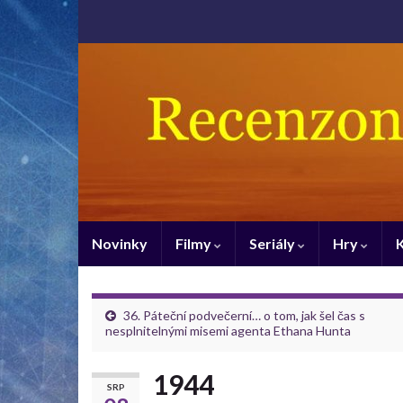
Novinky
Filmy
Seriály
Hry
36. Páteční podvečerní… o tom, jak šel čas s
nesplnitelnými misemi agenta Ethana Hunta
1944
SRP