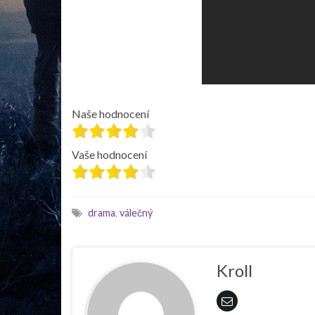
Naše hodnocení
Vaše hodnocení
drama
,
válečný
Kroll