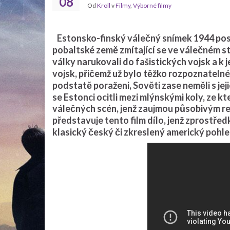
08
Od
Kroll
v
Filmy
,
Výborné filmy
Estonsko-finský válečný snímek 1944 posk
pobaltské země zmítající se ve válečném s
války narukovali do fašistických vojsk a k 
vojsk, přičemž už bylo těžko rozpoznatelné 
podstatě poraženi, Sověti zase neměli s jejic
se Estonci ocitli mezi mlýnskými koly, ze 
válečných scén, jenž zaujmou působivým r
představuje tento film dílo, jenž zprostřed
klasický český či zkreslený americký pohl