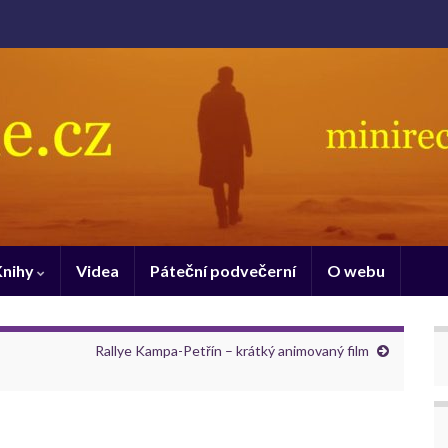
Knihy
Videa
Páteční podvečerní
O webu
Rallye Kampa-Petřín – krátký animovaný film