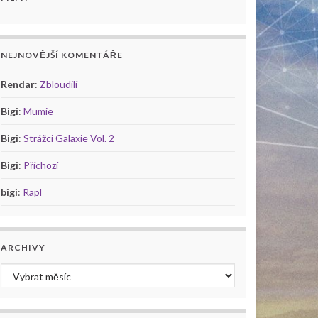
NEJNOVĚJŠÍ KOMENTÁŘE
Rendar
:
Zbloudilí
Bigi
:
Mumie
Bigi
:
Strážci Galaxie Vol. 2
Bigi
:
Příchozí
bigi
:
Rapl
ARCHIVY
Archivy