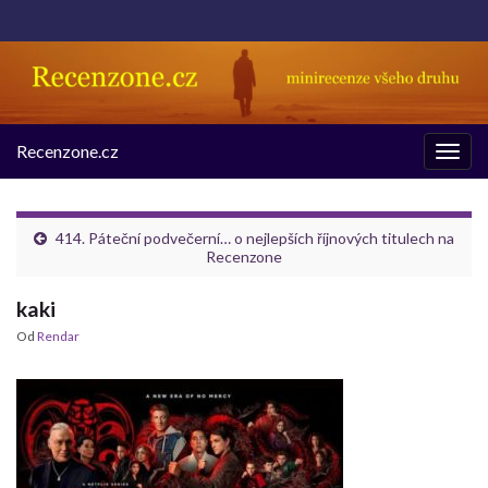
Recenzone.cz
Rozba
navig
414. Páteční podvečerní… o nejlepších říjnových titulech na
Recenzone
kaki
Od
Rendar