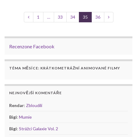
1
…
33
34
35
36
Recenzone Facebook
TÉMA MĚSÍCE: KRÁTKOMETRÁŽNÍ ANIMOVANÉ FILMY
NEJNOVĚJŠÍ KOMENTÁŘE
Rendar
:
Zbloudilí
Bigi
:
Mumie
Bigi
:
Strážci Galaxie Vol. 2