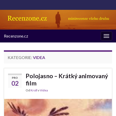
Recenzone.cz
Rozba
navig
KATEGORIE:
VIDEA
Polojasno – Krátký animovaný
PRO
02
film
Od
Kroll
v
Videa