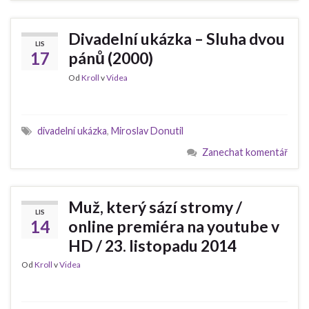
Divadelní ukázka – Sluha dvou
LIS
17
pánů (2000)
Od
Kroll
v
Videa
divadelní ukázka
,
Miroslav Donutil
Zanechat komentář
Muž, který sází stromy /
LIS
14
online premiéra na youtube v
HD / 23. listopadu 2014
Od
Kroll
v
Videa