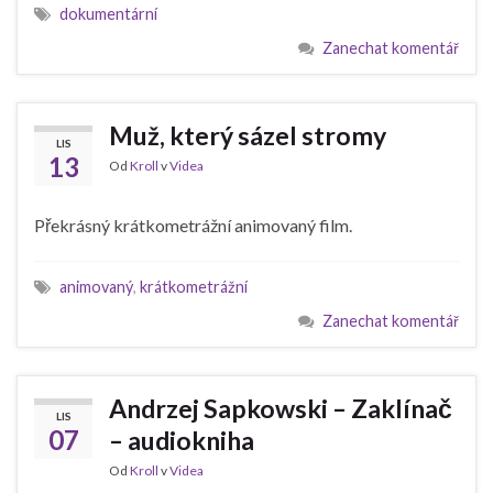
dokumentární
Zanechat komentář
Muž, který sázel stromy
LIS
13
Od
Kroll
v
Videa
Překrásný krátkometrážní animovaný film.
animovaný
,
krátkometrážní
Zanechat komentář
Andrzej Sapkowski – Zaklínač
LIS
07
– audiokniha
Od
Kroll
v
Videa