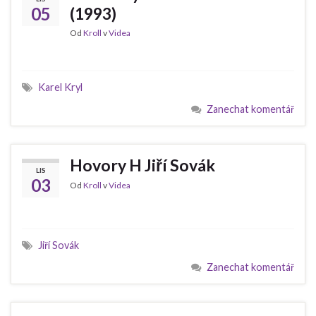
05
(1993)
Od
Kroll
v
Videa
Karel Kryl
Zanechat komentář
Hovory H Jiří Sovák
LIS
03
Od
Kroll
v
Videa
Jiří Sovák
Zanechat komentář