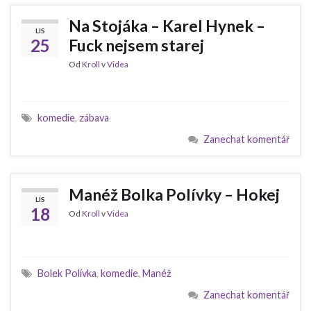
Na Stojáka – Karel Hynek –
LIS
25
Fuck nejsem starej
Od
Kroll
v
Videa
komedie
,
zábava
Zanechat komentář
Manéž Bolka Polívky – Hokej
LIS
18
Od
Kroll
v
Videa
Bolek Polívka
,
komedie
,
Manéž
Zanechat komentář