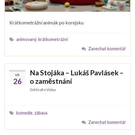
Krátkometrážní animák po korejsku
animovaný
,
krátkometrážní
Zanechat komentář
Na Stojáka – Lukáš Pavlásek –
LIS
26
o zaměstnání
Od
Kroll
v
Videa
komedie
,
zábava
Zanechat komentář