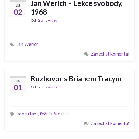
Jan Werich – Lekce svobody,
LIS
02
1968
Od
Kroll
v
Videa
Jan Werich
Zanechat komentář
Rozhovor s Brianem Tracym
LIS
01
Od
Kroll
v
Videa
konzultant
,
řečník
,
školitel
Zanechat komentář