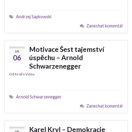
Andrzej Sapkowski
Zanechat komentář
Motivace Šest tajemství
LIS
06
úspěchu – Arnold
Schwarzenegger
Od
Kroll
v
Videa
Arnold Schwarzenegger
Zanechat komentář
Karel Kryl – Demokracie
LIS