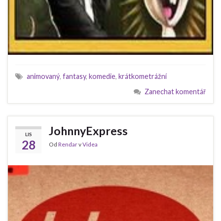
animovaný
,
fantasy
,
komedie
,
krátkometrážní
Zanechat komentář
JohnnyExpress
LIS
28
Od
Rendar
v
Videa