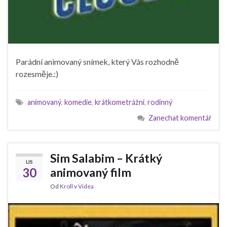
Parádní animovaný snímek, který Vás rozhodně
rozesměje.:)
animovaný
,
komedie
,
krátkometrážní
,
rodinný
Zanechat komentář
Sim Salabim – Krátký
LIS
30
animovaný film
Od
Kroll
v
Videa