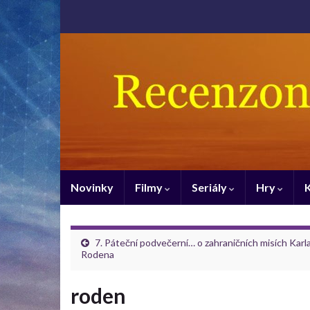
Novinky
Filmy
Seriály
Hry
7. Páteční podvečerní… o zahraničních misích Karl
Rodena
roden