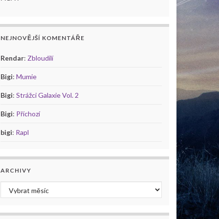
NEJNOVĚJŠÍ KOMENTÁŘE
Rendar
:
Zbloudilí
Bigi
:
Mumie
Bigi
:
Strážci Galaxie Vol. 2
Bigi
:
Příchozí
bigi
:
Rapl
ARCHIVY
Archivy