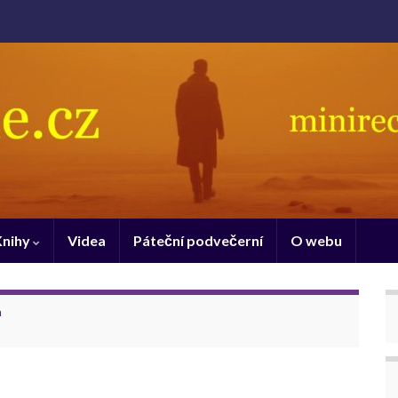
Knihy
Videa
Páteční podvečerní
O webu
a